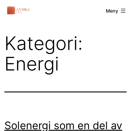
Hoppa
Annikalidne.com
Meny
till
innehåll
Kategori:
Energi
Solenergi som en del av