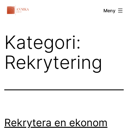
Hoppa
Annikalidne.com
Meny
till
innehåll
Kategori:
Rekrytering
Rekrytera en ekonom