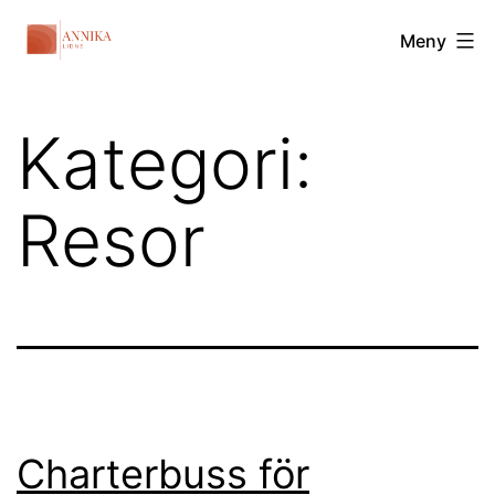
Hoppa
Annikalidne.com
Meny
till
innehåll
Kategori:
Resor
Charterbuss för