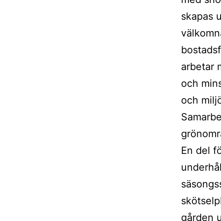
skapas u
välkomna
bostadsf
arbetar 
och mins
och milj
Samarbe
grönområ
En del f
underhål
säsongss
skötselp
gården u