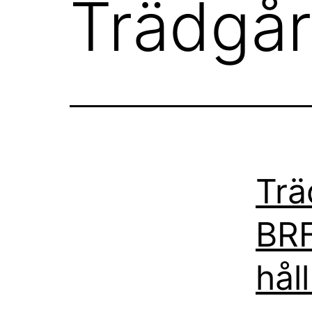
Trädgår
Trä
BRF
hål