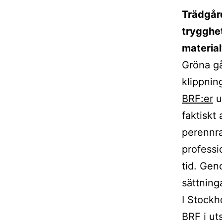
Trädgård
trygghe
material
Gröna gå
klippnin
BRF:er
u
faktiskt
perennra
professi
tid. Ge
sättning
I Stockh
BRF i ut