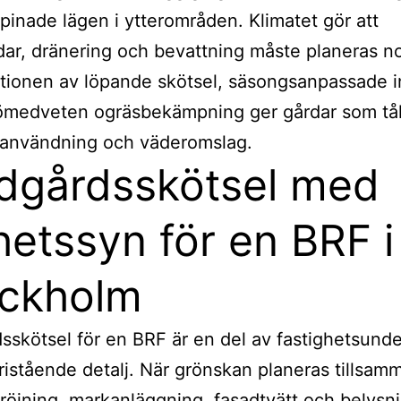
pinade lägen i ytterområden. Klimatet gör att
ar, dränering och bevattning måste planeras n
ionen av löpande skötsel, säsongsanpassade i
jömedveten ogräsbekämpning ger gårdar som tå
 användning och väderomslag.
dgårdsskötsel med
hetssyn för en BRF i
ckholm
sskötsel för en BRF är en del av fastighetsunde
fristående detalj. När grönskan planeras tillsam
öjning, markanläggning, fasadtvätt och belysn