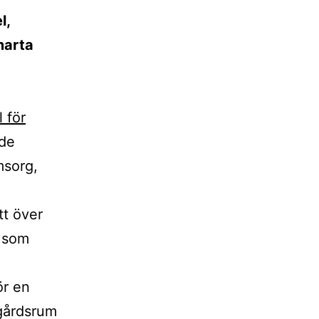
l,
marta
 för
nde
msorg,
tt över
m som
ör en
 gårdsrum