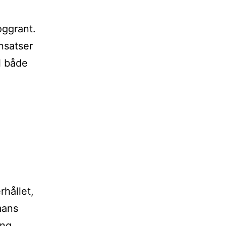
oggrant.
nsatser
l både
rhållet,
mans
ing