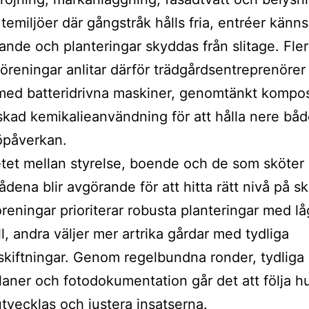
temiljöer där gångstråk hålls fria, entréer känns
nde och planteringar skyddas från slitage. Fler
öreningar anlitar därför trädgårdsentreprenöre
med batteridrivna maskiner, genomtänkt kompo
kad kemikalieanvändning för att hålla nere båd
öpåverkan.
tet mellan styrelse, boende och de som sköter
dena blir avgörande för att hitta rätt nivå på sk
öreningar prioriterar robusta planteringar med lå
l, andra väljer mer artrika gårdar med tydliga
kiftningar. Genom regelbundna ronder, tydliga
laner och fotodokumentation går det att följa h
tvecklas och justera insatserna.