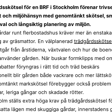
sskötsel för en BRF i Stockholm förenar trivse
t och miljöhänsyn med genomtänkt skötsel, s
val och långsiktig planering av miljön.
rdar runt flerbostadshus kräver mer än enstaka
g av gräsmattor. En välplanerad
trädgårdsskötsel
tgår från årstiderna, växtvalen och hur de boe
 använder gården. När buskar formklipps med o
batter föryngras i rätt tid och träd beskärs
onellt blir gården både vackrare och mer lättskö
nomtänkt markskötsel förebygger också proble
ar, leriga gångar och skadade rötter.
olm ställs extra höga krav på trädgårdsskötsel f
satta lägen med skuggiga gårdar, innerstadens