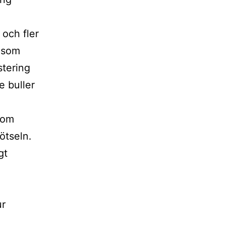
 och fler
r som
stering
e buller
 om
ötseln.
gt
ur