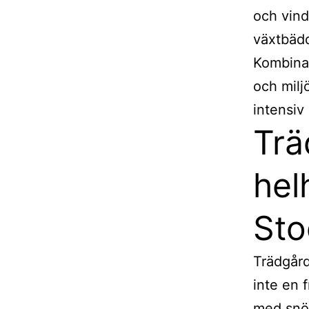
och vind
växtbädd
Kombinat
och mil
intensiv
Trä
hel
Sto
Trädgård
inte en 
med snör