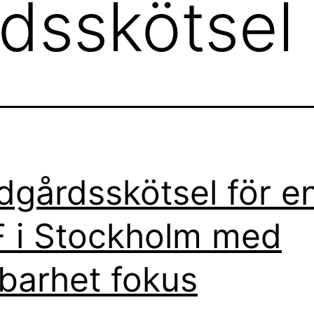
dsskötsel
dgårdsskötsel för e
 i Stockholm med
lbarhet fokus